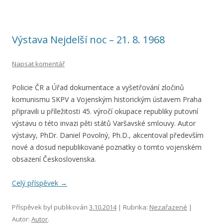
Výstava Nejdelší noc – 21. 8. 1968
Napsat komentář
Policie ČR a Úřad dokumentace a vyšetřování zločinů
komunismu SKPV a Vojenským historickým ústavem Praha
připravili u příležitosti 45. výročí okupace republiky putovní
výstavu o této invazi pěti států Varšavské smlouvy. Autor
výstavy, PhDr. Daniel Povolný, Ph.D., akcentoval především
nové a dosud nepublikované poznatky o tomto vojenském
obsazení Československa.
Celý příspěvek
→
Příspěvek byl publikován
3.10.2014
| Rubrika:
Nezařazené
|
Autor:
Autor
.