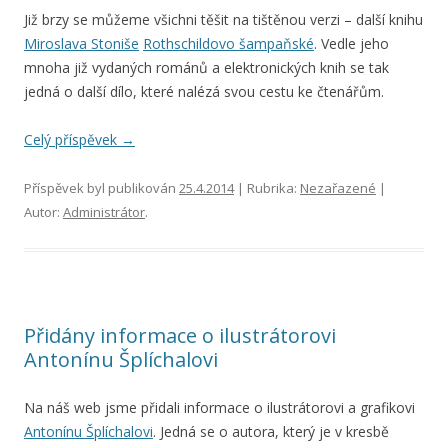
Již brzy se můžeme všichni těšit na tištěnou verzi – další knihu
Miroslava Stoniše
Rothschildovo šampaňské
. Vedle jeho
mnoha již vydaných románů a elektronických knih se tak
jedná o další dílo, které nalézá svou cestu ke čtenářům.
Celý příspěvek
→
Příspěvek byl publikován
25.4.2014
| Rubrika:
Nezařazené
|
Autor:
Administrátor
.
Přidány informace o ilustrátorovi
Antonínu Šplíchalovi
Na náš web jsme přidali informace o ilustrátorovi a grafikovi
Antonínu Šplíchalovi
. Jedná se o autora, který je v kresbě