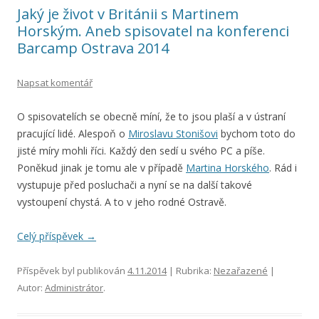
Jaký je život v Británii s Martinem
Horským. Aneb spisovatel na konferenci
Barcamp Ostrava 2014
Napsat komentář
O spisovatelích se obecně míní, že to jsou plaší a v ústraní
pracující lidé. Alespoň o
Miroslavu Stonišovi
bychom toto do
jisté míry mohli říci. Každý den sedí u svého PC a píše.
Poněkud jinak je tomu ale v případě
Martina Horského
. Rád i
vystupuje před posluchači a nyní se na další takové
vystoupení chystá. A to v jeho rodné Ostravě.
Celý příspěvek
→
Příspěvek byl publikován
4.11.2014
| Rubrika:
Nezařazené
|
Autor:
Administrátor
.