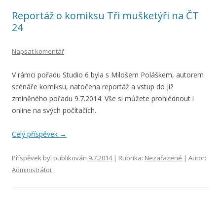
Reportáž o komiksu Tři mušketýři na ČT
24
Napsat komentář
V rámci pořadu Studio 6 byla s Milošem Poláškem, autorem
scénáře komiksu, natočena reportáž a vstup do již
zmíněného pořadu 9.7.2014. Vše si můžete prohlédnout i
online na svých počítačích.
Celý příspěvek
→
Příspěvek byl publikován
9.7.2014
| Rubrika:
Nezařazené
| Autor:
Administrátor
.