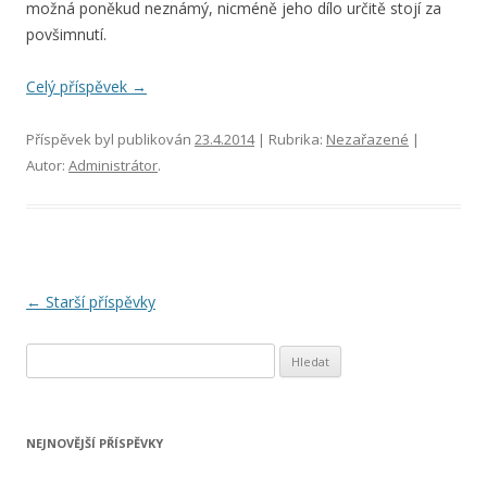
možná poněkud neznámý, nicméně jeho dílo určitě stojí za
povšimnutí.
Celý příspěvek
→
Příspěvek byl publikován
23.4.2014
| Rubrika:
Nezařazené
|
Autor:
Administrátor
.
Navigace pro příspěvky
←
Starší příspěvky
Vyhledávání
NEJNOVĚJŠÍ PŘÍSPĚVKY