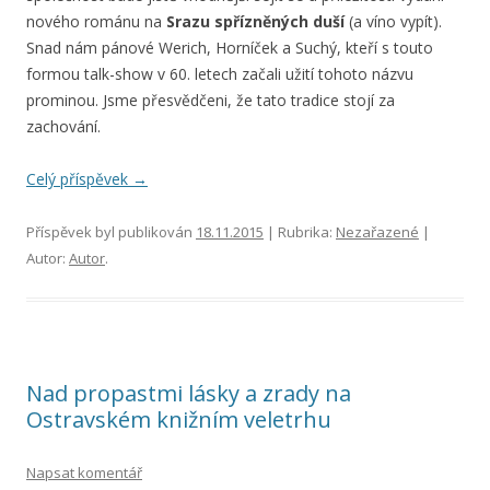
nového románu na
Srazu spřízněných duší
(a víno vypít).
Snad nám pánové Werich, Horníček a Suchý, kteří s touto
formou talk-show v 60. letech začali užití tohoto názvu
prominou. Jsme přesvědčeni, že tato tradice stojí za
zachování.
Celý příspěvek
→
Příspěvek byl publikován
18.11.2015
| Rubrika:
Nezařazené
|
Autor:
Autor
.
Nad propastmi lásky a zrady na
Ostravském knižním veletrhu
Napsat komentář