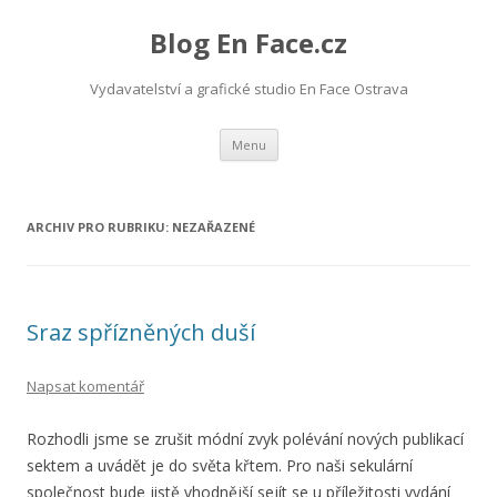
Blog En Face.cz
Vydavatelství a grafické studio En Face Ostrava
Přejít k obsahu webu
Menu
ARCHIV PRO RUBRIKU:
NEZAŘAZENÉ
Sraz spřízněných duší
Napsat komentář
Rozhodli jsme se zrušit módní zvyk polévání nových publikací
sektem a uvádět je do světa křtem. Pro naši sekulární
společnost bude jistě vhodnější sejít se u příležitosti vydání