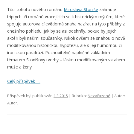
Titul tohoto nového románu
Miroslava Stoniše
zahrnuje
triptych tří románů vracejících se k historickým mýtům, které
spojuje autorova cílevědomá snaha nazírat na tyto příběhy z
dnešního pohledu: jak by se asi odehrály, pokud by jejich
aktéři byli našimi současníky. Nikoli ovšem se snahou o nově
modifikovanou historickou hypotézu, ale s její humornou či
ironickou parafrází. Pochopitelně naplněné základním
tématem Stonišovy tvorby – láskou modifikovaným vztahem
muže a ženy.
Celý příspěvek
→
Příspěvek byl publikován
1.3.2015
| Rubrika:
Nezařazené
| Autor:
Autor
.