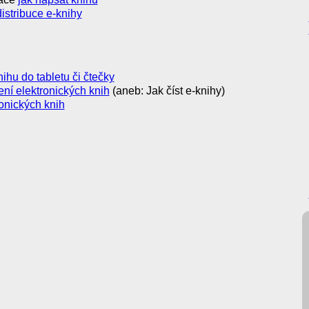
distribuce e-knihy
ihu do tabletu či čtečky
ení elektronických knih
(aneb: Jak číst e-knihy)
onických knih