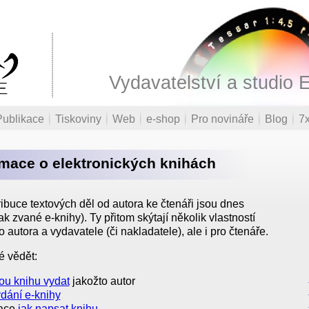
Vydavatelství a studio 
Publikace
Tiskoviny
Web
e-shop
Pro novináře
Blog
7x
rmace o elektronických knihách
ibuce textových děl od autora ke čtenáři jsou dnes
ak zvané e-knihy). Ty přitom skýtají několik vlastností
 autora a vydavatele (či nakladatele), ale i pro čtenáře.
é vědět:
kou knihu vydat
jakožto autor
dání e-knihy
mace
jak napsat knihu