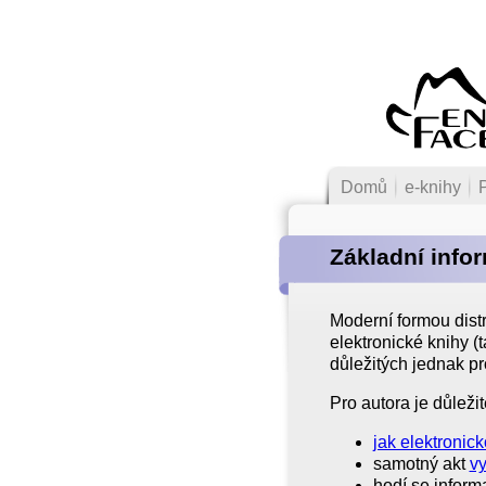
Domů
e-knihy
Základní info
Moderní formou distr
elektronické knihy (t
důležitých jednak pro
Pro autora je důležit
jak elektronic
samotný akt
vy
hodí se infor