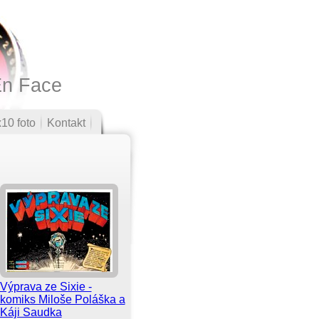
En Face
10 foto
Kontakt
Výprava ze Sixie -
komiks Miloše Poláška a
Káji Saudka