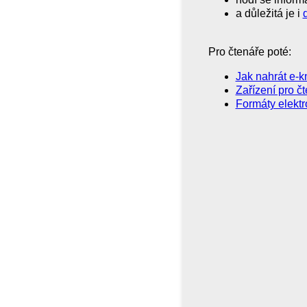
a důležitá je i
Pro čtenáře poté:
Jak nahrát e-kn
Zařízení pro čt
Formáty elektr