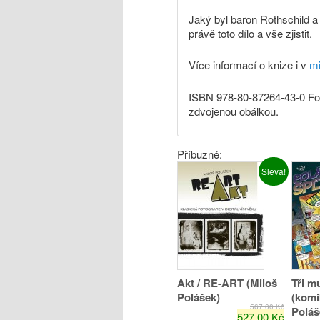
Jaký byl baron Rothschild 
právě toto dílo a vše zjistit.
Více informací o knize i v
mi
ISBN 978-80-87264-43-0 For
zdvojenou obálkou.
Příbuzné:
Sleva!
Akt / RE-ART (Miloš
Tři m
Polášek)
(komi
567,00 Kč
Poláš
527,00 Kč