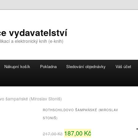
e vydavatelství
kací a elektronický knih (e-knih)
Nákupní košík
Pokladna
Sledování objednávky
Váš účet
vo šampaňské (Miroslav Stoniš)
ROTHSCHILDOVO ŠAMPAŇSKÉ (MIROSLAV
STONIŠ)
187,00 Kč
217,00 Kč