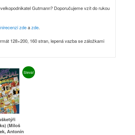
a velkopodnikatel Gutmann? Doporučujeme vzít do rukou
nirecenzi zde
a
zde
.
mát 128×200, 160 stran, lepená vazba se záložkami
Sleva!
ušketýři
ks) (Miloš
ek, Antonín