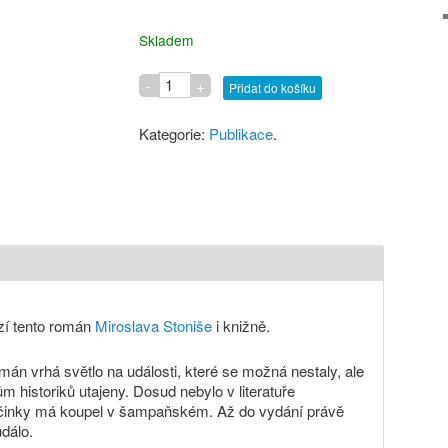
Skladem
Přidat do košíku
Kategorie:
Publikace
.
í tento román
Miroslava Stoniše
i knižně.
án vrhá světlo na události, které se možná nestaly, ale
m historiků utajeny. Dosud nebylo v literatuře
činky má koupel v šampaňském. Až do vydání právě
dálo.