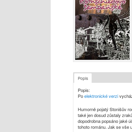
Popis
Popis:
Po
elektronické verzi
vycház
Humorně pojatý Stonišův rom
také jen dosud zůstaly zraků
dopodrobna popsáno jaké ú
tohoto románu. Jak se vše u