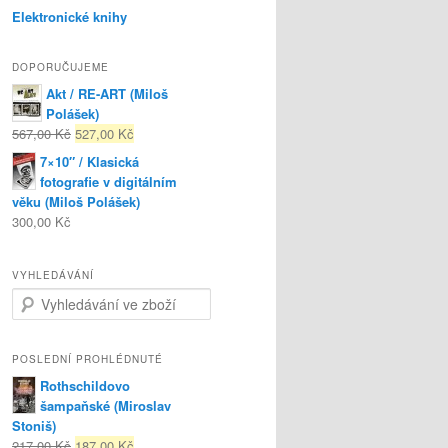
Elektronické knihy
DOPORUČUJEME
Akt / RE-ART (Miloš
Polášek)
567,00 Kč
527,00 Kč
7×10″ / Klasická
fotografie v digitálním
věku (Miloš Polášek)
300,00 Kč
VYHLEDÁVÁNÍ
Search for:
POSLEDNÍ PROHLÉDNUTÉ
Rothschildovo
šampaňské (Miroslav
Stoniš)
217,00 Kč
187,00 Kč