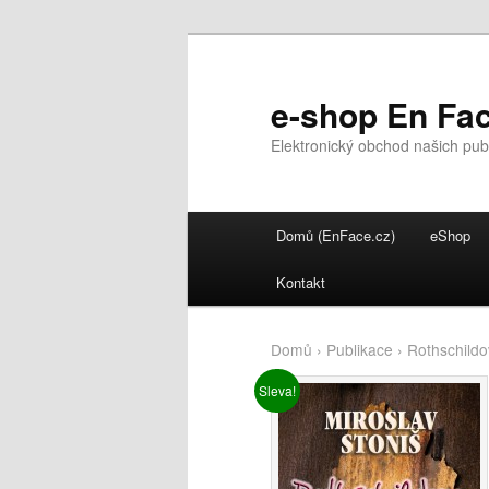
e-shop En Fac
Elektronický obchod našich publi
Main menu
Domů (EnFace.cz)
eShop
Skip to primary content
Skip to secondary content
Kontakt
Domů
›
Publikace
› Rothschildo
Sleva!