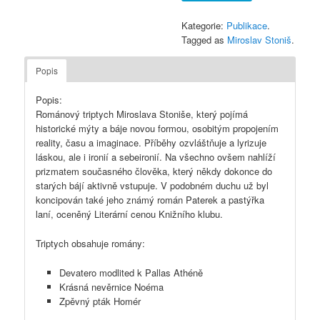
Kategorie:
Publikace
.
Tagged as
Miroslav Stoniš
.
Popis
Popis:
Románový triptych Miroslava Stoniše, který pojímá
historické mýty a báje novou formou, osobitým propojením
reality, času a imaginace. Příběhy ozvláštňuje a lyrizuje
láskou, ale i ironií a sebeironií. Na všechno ovšem nahlíží
prizmatem současného člověka, který někdy dokonce do
starých bájí aktivně vstupuje. V podobném duchu už byl
koncipován také jeho známý román Paterek a pastýřka
laní, oceněný Literární cenou Knižního klubu.
Triptych obsahuje romány:
Devatero modlited k Pallas Athéně
Krásná nevěrnice Noéma
Zpěvný pták Homér