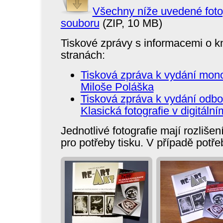
Všechny níže uvedené fotog
souboru
(ZIP, 10 MB)
Tiskové zprávy s informacemi o k
stranách:
Tisková zpráva k vydání mon
Miloše Poláška
Tisková zpráva k vydání odbo
Klasická fotografie v digitáln
Jednotlivé fotografie mají rozliše
pro potřeby tisku. V případě potř