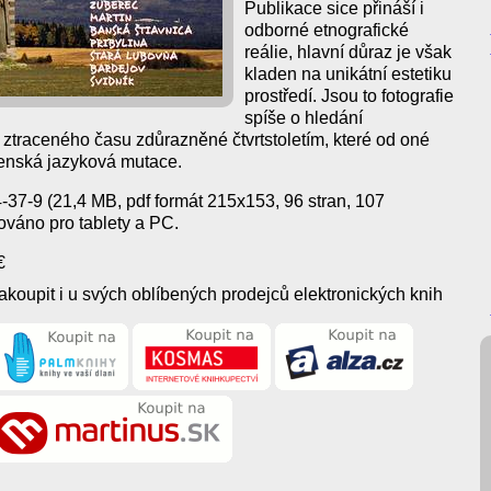
Publikace sice přináší i
odborné etnografické
reálie, hlavní důraz je však
kladen na unikátní estetiku
prostředí. Jsou to fotografie
spíše o hledání
 ztraceného času zdůrazněné čtvrtstoletím, které od oné
enská jazyková mutace.
7-9 (21,4 MB, pdf formát 215x153, 96 stran, 107
zováno pro tablety a PC.
€
koupit i u svých oblíbených prodejců elektronických knih