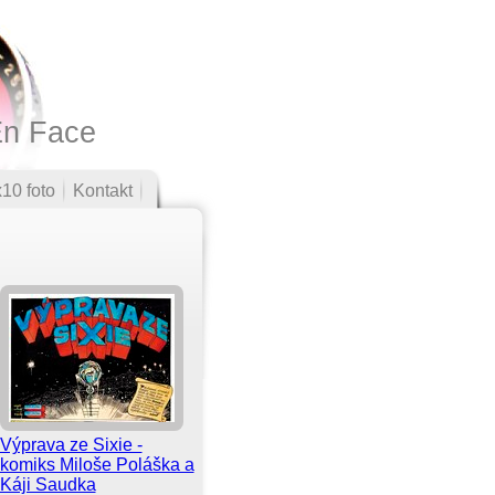
En Face
10 foto
Kontakt
Výprava ze Sixie -
komiks Miloše Poláška a
Káji Saudka