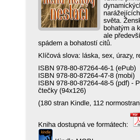
dynamických
narážejících
světa. Žens
bohatým a k
ale předevš
spádem a bohatostí citů.
Klíčová slova: láska, sex, úrazy, r
ISBN 978-80-87264-46-1 (ePub)
ISBN 978-80-87264-47-8 (mobi)
ISBN 978-80-87264-48-5 (pdf) - 
čtečky (94x126)
(180 stran Kindle, 112 normostran
Kniha dostupná ve formátech: