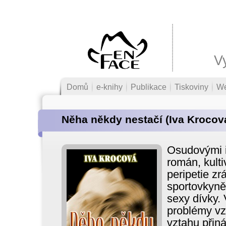
V
Domů
e-knihy
Publikace
Tiskoviny
W
Něha někdy nestačí (Iva Krocov
Osudovými i
román, kult
peripetie zr
sportovkyně
sexy dívky.
problémy vz
vztahu přiná