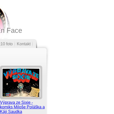
En Face
10 foto
Kontakt
Výprava ze Sixie -
komiks Miloše Poláška a
Káji Saudka