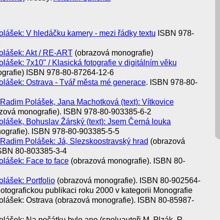
olášek: V hledáčku kamery - mezi řádky textu
ISBN 978-
1
olášek: Akt / RE-ART
(obrazová monografie)
lášek: 7x10" / Klasická fotografie v digitálním věku
grafie) ISBN 978-80-87264-12-6
olášek: Ostrava - Tvář města mé generace
. ISBN 978-80-
 Radim Polášek, Jana Machotková (text): Vítkovice
zová monografie). ISBN 978-80-903385-6-2
olášek, Bohuslav Žárský (text): Jsem Černá louka
ografie). ISBN 978-80-903385-5-5
 Radim Polášek: Já, Slezskoostravský hrad
(obrazová
ISBN 80-803385-3-4
olášek: Face to face
(obrazová monografie). ISBN 80-
lášek: Portfolio
(obrazová monografie). ISBN 80-902564-
otografickou publikaci roku 2000 v kategorii Monografie
olášek: Ostrava (obrazová monografie). ISBN 80-85987-
olášek: Na počátku bylo ano (spoluautoři M. Plzák, R.