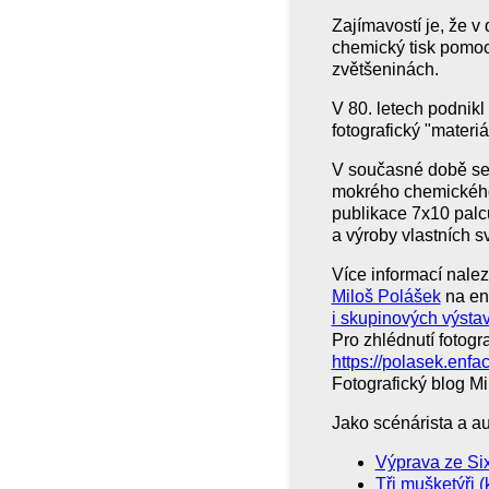
Zajímavostí je, že v
chemický tisk pomocí
zvětšeninách.
V 80. letech podnikl
fotografický "materiá
V současné době se o
mokrého chemického
publikace 7x10 palců
a výroby vlastních sv
Více informací nal
Miloš Polášek
na en
i skupinových výsta
Pro zhlédnutí fotogr
https://polasek.enfa
Fotografický blog M
Jako scénárista a au
Výprava ze Six
Tři mušketýři 