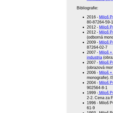
Bibliografie:
2016 -
Miloš P
80-87264-59-
2012 -
Miloš P
2012 -
Miloš Po
(odborná mono
2009 -
Miloš P
87264-02-7
2007 -
Miloš +
industria
(obra
2007 -
Miloš P
(obrazová mon
2006 -
Miloš +
monografie). 
2004 -
Miloš P
902564-8-1
1999 -
Miloš Po
2-2. Cena za F
1996 - Miloš P
61-9
1993 - Miloš P