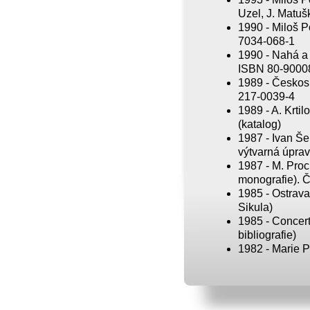
Uzel, J. Matušk
1990 - Miloš P
7034-068-1
1990 - Nahá a 
ISBN 80-9000
1989 - Českosl
217-0039-4
1989 - A. Krti
(katalog)
1987 - Ivan Šei
výtvarná úprav
1987 - M. Proc
monografie). Č
1985 - Ostrava
Sikula)
1985 - Concert
bibliografie)
1982 - Marie P