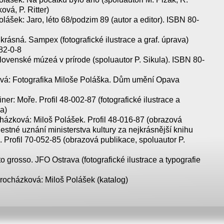
ová, P. Ritter)
olášek: Jaro, léto 68/podzim 89 (autor a editor). ISBN 80-
krásná. Sampex (fotografické ilustrace a graf. úprava)
82-0-8
ovenské múzeá v prírode (spoluautor P. Sikula). ISBN 80-
lová: Fotografika Miloše Poláška. Dům umění Opava
ner: Moře. Profil 48-002-87 (fotografické ilustrace a
a)
házková: Miloš Polášek. Profil 48-016-87 (obrazová
estné uznání ministerstva kultury za nejkrásnější knihu
. Profil 70-052-85 (obrazová publikace, spoluautor P.
o grosso. JFO Ostrava (fotografické ilustrace a typografie
rocházková: Miloš Polášek (katalog)