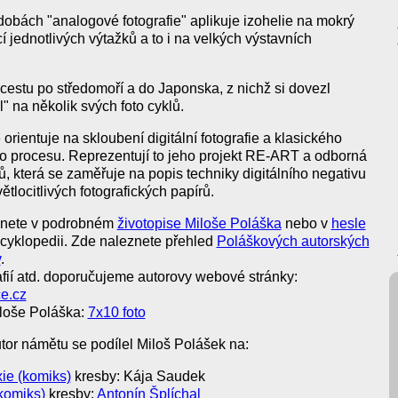
 dobách "analogové fotografie" aplikuje izohelie na mokrý
 jednotlivých výtažků a to i na velkých výstavních
 cestu po středomoří a do Japonska, z nichž si dovezl
l" na několik svých foto cyklů.
rientuje na skloubení digitální fotografie a klasického
 procesu. Reprezentují to jeho projekt RE-ART a odborná
, která se zaměřuje na popis techniky digitálního negativu
ětlocitlivých fotografických papírů.
eznete v podrobném
životopise Miloše Poláška
nebo v
hesle
cyklopedii. Zde naleznete přehled
Poláškových autorských
v
.
afií atd. doporučujeme autorovy webové stránky:
ce.cz
iloše Poláška:
7x10 foto
tor námětu se podílel Miloš Polášek na:
ie (komiks)
kresby: Kája Saudek
(komiks)
kresby:
Antonín Šplíchal