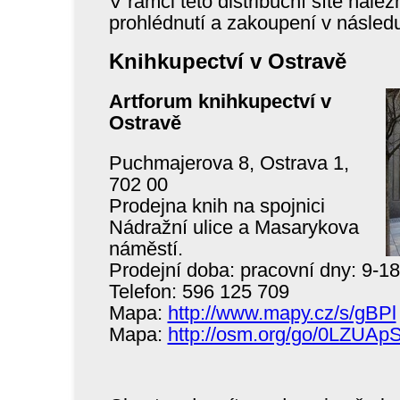
V rámci této distribuční sítě nale
prohlédnutí a zakoupení v následu
Knihkupectví v Ostravě
Artforum knihkupectví v
Ostravě
Puchmajerova 8, Ostrava 1,
702 00
Prodejna knih na spojnici
Nádražní ulice a Masarykova
náměstí.
Prodejní doba: pracovní dny: 9-18
Telefon: 596 125 709
Mapa:
http://www.mapy.cz/s/gBPl
Mapa:
http://osm.org/go/0LZUA