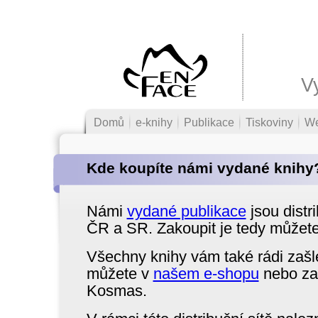
V
Domů
e-knihy
Publikace
Tiskoviny
W
Kde koupíte námi vydané knihy
Námi
vydané publikace
jsou distr
ČR a SR. Zakoupit je tedy můžet
Všechny knihy vám také rádi zašl
můžete v
našem e-shopu
nebo zak
Kosmas.