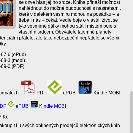
se ozve hlas jejího srdce. Kniha přináší možnost
nahlédnout do možné budoucnosti s nástrahami,
které v dalekém vesmíru mohou na posádku – a
třeba i nás – čekat. Vedle boje o vlastní život se
tyto vesmírné dálky mohou stát i místem boje s
vlastním srdcem. Obyvatelé tajemné planety
enciální přátelé, ale také nebezpeční nepřátelé se všemi
ky.
67-6 (ePub)
68-3 (mobi)
-69-0 (PDF)
formátech:
PDF
ePUB
Kindle MOBI
DF
ePUB
Kindle MOBI
7 Kč
koupit i u svých oblíbených prodejců elektronických knih