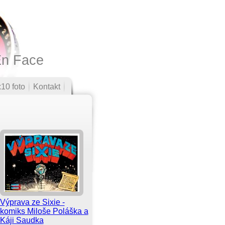
En Face
10 foto
Kontakt
Výprava ze Sixie -
komiks Miloše Poláška a
Káji Saudka