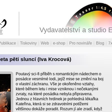
Vydavatelství a studio 
Publikace
Tiskoviny
Web
e-shop
Pro novináře
Blog
7x
eta pěti sluncí (Iva Krocová)
Poutavý sci-fi příběh s romantickým nádechem o
posádce vesmírné lodi, jejíž mise se změní na boj
o vlastní záchranu. Vše je okořeněno vztahy,
které během letu i mise vzniknou i nečekanými
zvraty, na které posádka nebyla připravena.
Jednou z hlavních hrdinek je pohledná lékařka
Kateřina, která si se zdravotními potížemi
většinou dokáže poradit. Rozum jí ale zradí, když