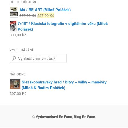
DOPORUČUJEME
Akt / RE-ART (Miloš Polášek)
567,00 Kč
527,00 Kč
7×10″ / Klasická fotografie v digitálním věku (Miloš
Polášek)
300,00 Kč
VYHLEDÁVÁNÍ
Search for:
NÁHODNÉ
Slezskoostravský hrad / bitvy – války – manévry
(Miloš & Radim Polášek)
397,00 Kč
©
Vydavatelství En Face
,
Blog En Face
.