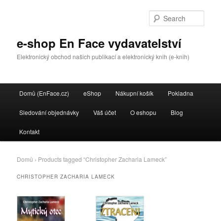
Sear
e-shop En Face vydavatelství
Elektronický obchod našich publikací a elektronický knih (e-knih)
Main menu
Domů (EnFace.cz)
eShop
Nákupní košík
Pokladna
Skip to primary content
Skip to secondary content
Sledování objednávky
Váš účet
O eshopu
Blog
Kontakt
Domů
› Products tagged “Christopher Zacharia Lameck”
CHRISTOPHER ZACHARIA LAMECK