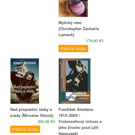
Mytický otec
(Christopher Zacharia
Lameck)
179,00 Kč
Přidat do košíku
Nad propastmi lásky a
František Smetana
zrady (Miroslav Stoniš)
1914–2004 /
330,00 Kč
Violoncellový virtuos a
jeho životní pouť (Jiří
Přidat do košíku
Hanousek)