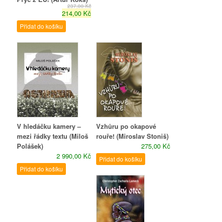
237,00 Kč
214,00 Kč
Přidat do košíku
V hledáčku kamery –
Vzhůru po okapové
mezi řádky textu (Miloš
rouře! (Miroslav Stoniš)
Polášek)
275,00 Kč
2 990,00 Kč
Přidat do košíku
Přidat do košíku