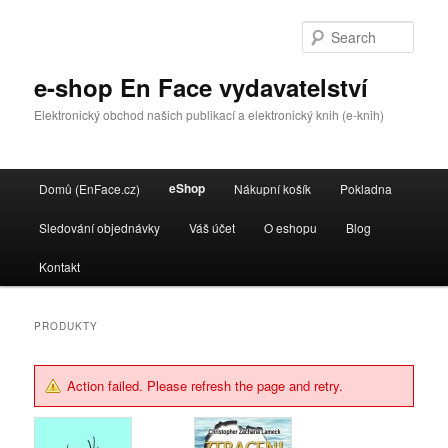
Sear
e-shop En Face vydavatelství
Elektronický obchod našich publikací a elektronický knih (e-knih)
Main menu
eShop
Domů (EnFace.cz)
Nákupní košík
Pokladna
Skip to primary content
Skip to secondary content
Sledování objednávky
Váš účet
O eshopu
Blog
Kontakt
PRODUKTY
Action failed. Please refresh the page and retry.