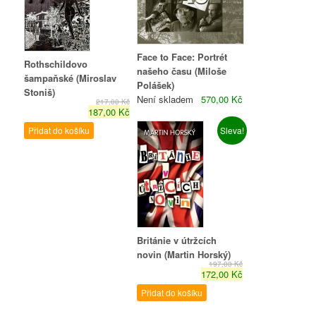
Face to Face: Portrét
Rothschildovo
našeho času (Miloše
šampaňské (Miroslav
Polášek)
Stoniš)
Není skladem
570,00 Kč
217,00 Kč
187,00 Kč
Přidat do košíku
Sleva!
Británie v útržcích
novin (Martin Horský)
197,00 Kč
172,00 Kč
Přidat do košíku