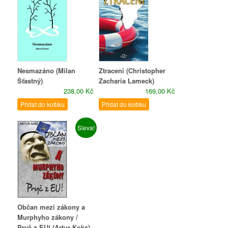
Nesmazáno (Milan
Ztraceni (Christopher
Šťastný)
Zacharia Lameck)
238,00 Kč
169,00 Kč
Přidat do košíku
Přidat do košíku
Sleva!
Občan mezi zákony a
Murphyho zákony /
Pryč z EU! (Artur Koks)