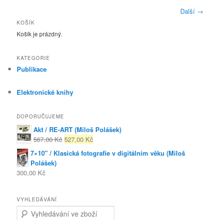
Další
→
KOŠÍK
Košík je prázdný.
KATEGORIE
Publikace
Elektronické knihy
DOPORUČUJEME
Akt / RE-ART (Miloš Polášek)
567,00 Kč
527,00 Kč
7×10″ / Klasická fotografie v digitálním věku (Miloš
Polášek)
300,00 Kč
VYHLEDÁVÁNÍ
Search for: