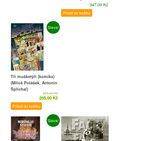
347,00 Kč
Přidat do košíku
Sleva!
Tři mušketýři (komiks)
(Miloš Polášek, Antonín
Šplíchal)
235,00 Kč
205,00 Kč
Přidat do košíku
Sleva!