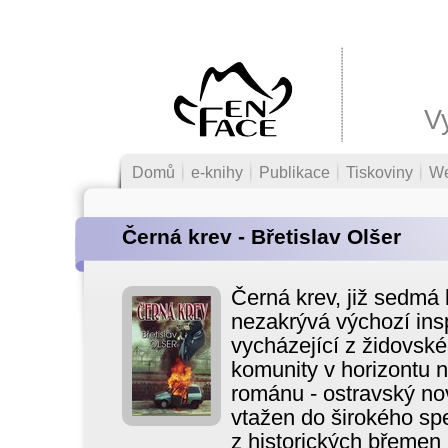
V
Domů
e-knihy
Publikace
Tiskoviny
W
Černá krev - Břetislav Olšer
Černá krev, již sedmá 
nezakrývá výchozí insp
vycházející z židovské 
komunity v horizontu 
románu - ostravský nov
vtažen do širokého sp
z historických břemen