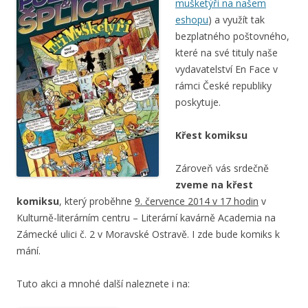
mušketýři na našem
eshopu
) a využít tak
bezplatného poštovného,
které na své tituly naše
vydavatelství En Face v
rámci České republiky
poskytuje.
Křest komiksu
Zároveň vás srdečně
zveme na křest
komiksu
, který proběhne
9. července 2014 v 17 hodin
v
Kulturně-literárním centru – Literární kavárně Academia na
Zámecké ulici č. 2 v Moravské Ostravě. I zde bude komiks k
mání.
Tuto akci a mnohé další naleznete i na: