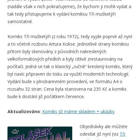
(nadále však v nich pokračujeme), že bychom ji mohli vydat a
tak tedy přistupujeme k vydání komiksu Tři mušketýři
samostatně.
Komiks Tři mušketýři (z roku 1972), tedy vyjde poprvé až nyní
a to včetně rozboru Artura Kokse. Jednotlivé strany komiksu
přitom byly skenovány z původních nakreslených
velkoformátových předloh a byly citlivě zrestaurovány na
počítači. Jedná se tak o klasický „ručně“ kreslený komiks, který
byl navíc připraven do tisku za využití moderních technologií.
Vydání bude v plnobarevném provedení, ve formátu A4 o
rozsahu 32 stran. Cena byla stanovena na 235 Kč a komiks
bude k dostání již počátkem července.
Aktualizováno
:
Komiks již máme skladem + ukázky
.
Objednávky ale můžete
odesílat již nyní (viz
Tři