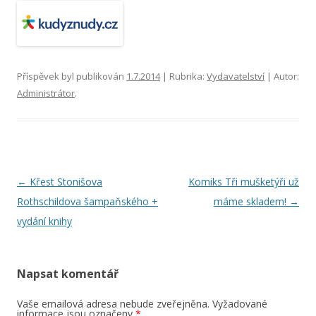
Příspěvek byl publikován
1.7.2014
| Rubrika:
Vydavatelství
| Autor:
Administrátor
.
Navigace pro příspěvky
←
Křest Stonišova
Komiks Tři mušketýři už
Rothschildova šampaňského +
máme skladem!
→
vydání knihy
Napsat komentář
Vaše emailová adresa nebude zveřejněna. Vyžadované
informace jsou označeny
*