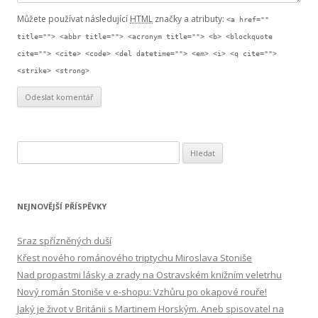
Můžete používat následující
HTML
značky a atributy:
<a href=""
title=""> <abbr title=""> <acronym title=""> <b> <blockquote
cite=""> <cite> <code> <del datetime=""> <em> <i> <q cite="">
<strike> <strong>
Vyhledávání
NEJNOVĚJŠÍ PŘÍSPĚVKY
Sraz spřízněných duší
Křest nového románového triptychu Miroslava Stoniše
Nad propastmi lásky a zrady na Ostravském knižním veletrhu
Nový román Stoniše v e-shopu: Vzhůru po okapové rouře!
Jaký je život v Británii s Martinem Horským. Aneb spisovatel na