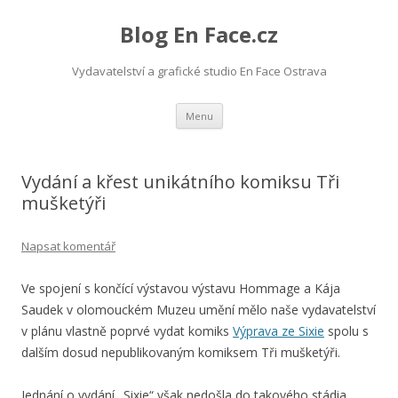
Blog En Face.cz
Vydavatelství a grafické studio En Face Ostrava
Přejít k obsahu webu
Menu
Vydání a křest unikátního komiksu Tři
mušketýři
Napsat komentář
Ve spojení s končící výstavou výstavu Hommage a Kája
Saudek v olomouckém Muzeu umění mělo naše vydavatelství
v plánu vlastně poprvé vydat komiks
Výprava ze Sixie
spolu s
dalším dosud nepublikovaným komiksem Tři mušketýři.
Jednání o vydání „Sixie“ však nedošla do takového stádia